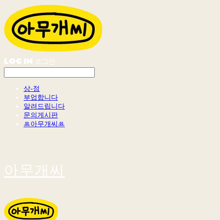
LOG IN
로그인
상-점
부업합니다
알려드립니다
문의게시판
ꔛ아무개씨ꔛ
아무개씨