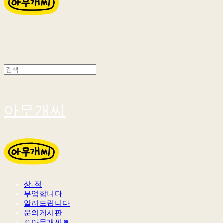
아무개씨
상-점
부업합니다
알려드립니다
문의게시판
ꔛ아무개씨ꔛ