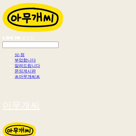
LOG IN
로그인
상-점
부업합니다
알려드립니다
문의게시판
ꔛ아무개씨ꔛ
아무개씨