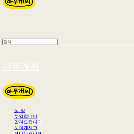
아무개씨
상-점
부업합니다
알려드립니다
문의게시판
ꔛ아무개씨ꔛ