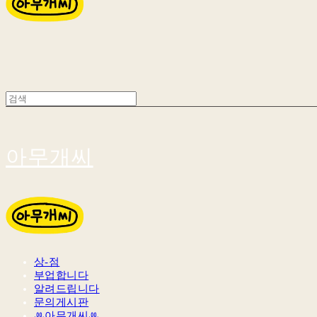
아무개씨
상-점
부업합니다
알려드립니다
문의게시판
ꔛ아무개씨ꔛ