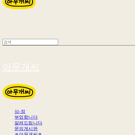
아무개씨
상-점
부업합니다
알려드립니다
문의게시판
ꔛ아무개씨ꔛ