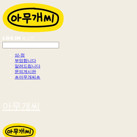
LOG IN
로그인
상-점
부업합니다
알려드립니다
문의게시판
ꔛ아무개씨ꔛ
아무개씨