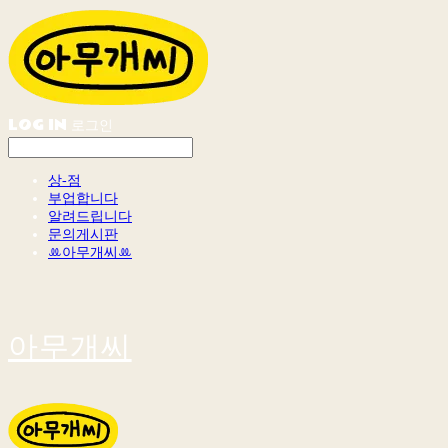
LOG IN
로그인
상-점
부업합니다
알려드립니다
문의게시판
ꔛ아무개씨ꔛ
아무개씨