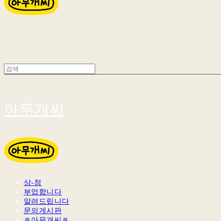
아무개씨
상-점
부업합니다
알려드립니다
문의게시판
ꔛ아무개씨ꔛ