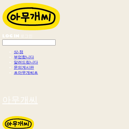
LOG IN
로그인
상-점
부업합니다
알려드립니다
문의게시판
ꔛ아무개씨ꔛ
아무개씨