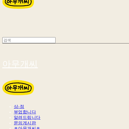
아무개씨
상-점
부업합니다
알려드립니다
문의게시판
ꔛ아무개씨ꔛ