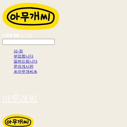
LOG IN
로그인
상-점
부업합니다
알려드립니다
문의게시판
ꔛ아무개씨ꔛ
아무개씨