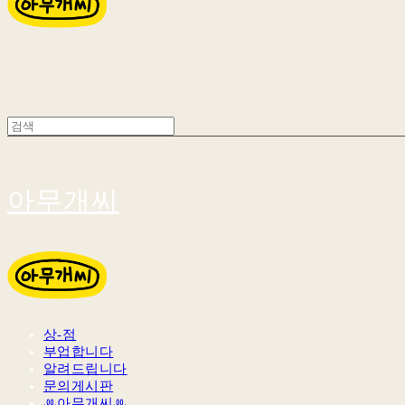
아무개씨
상-점
부업합니다
알려드립니다
문의게시판
ꔛ아무개씨ꔛ