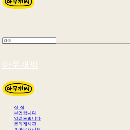
아무개씨
상-점
부업합니다
알려드립니다
문의게시판
ꔛ아무개씨ꔛ