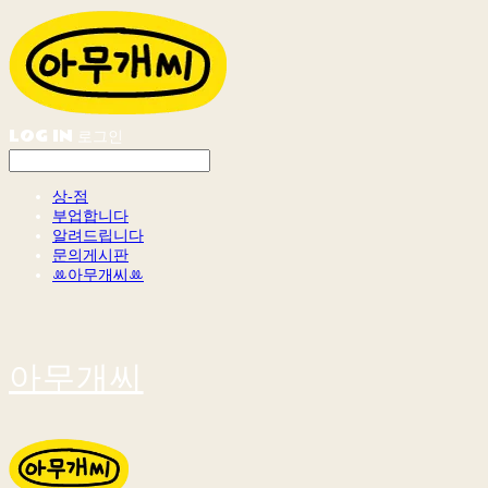
LOG IN
로그인
상-점
부업합니다
알려드립니다
문의게시판
ꔛ아무개씨ꔛ
아무개씨