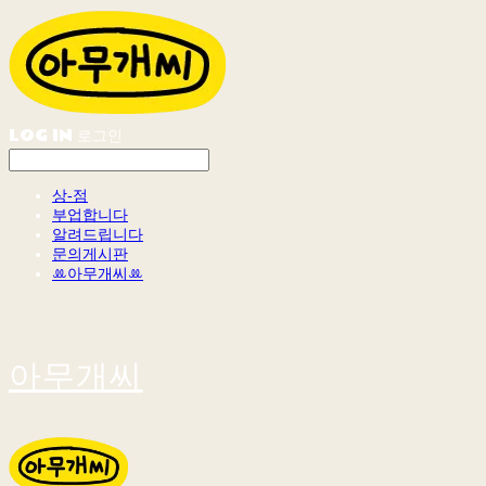
LOG IN
로그인
상-점
부업합니다
알려드립니다
문의게시판
ꔛ아무개씨ꔛ
아무개씨