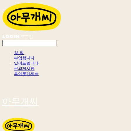
LOG IN
로그인
상-점
부업합니다
알려드립니다
문의게시판
ꔛ아무개씨ꔛ
아무개씨