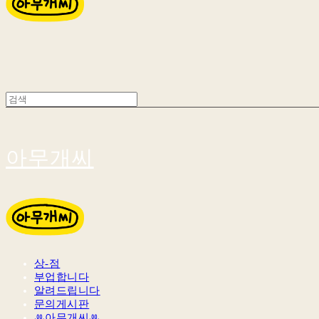
아무개씨
상-점
부업합니다
알려드립니다
문의게시판
ꔛ아무개씨ꔛ