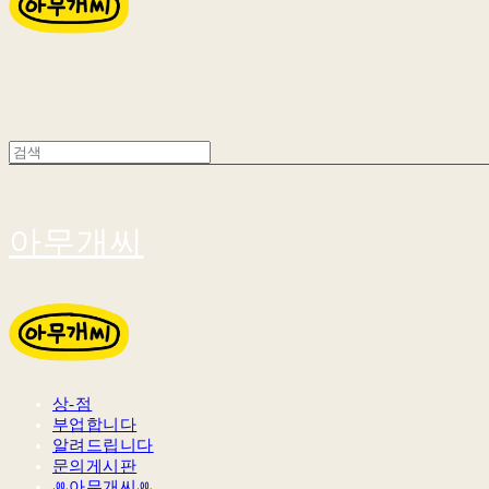
아무개씨
상-점
부업합니다
알려드립니다
문의게시판
ꔛ아무개씨ꔛ