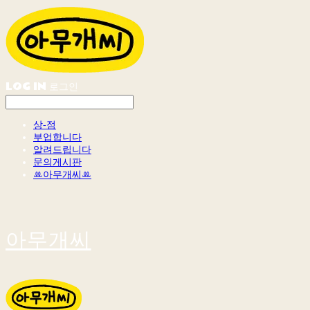
LOG IN
로그인
상-점
부업합니다
알려드립니다
문의게시판
ꔛ아무개씨ꔛ
아무개씨