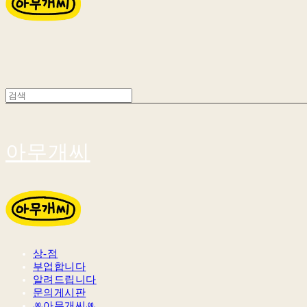
아무개씨
상-점
부업합니다
알려드립니다
문의게시판
ꔛ아무개씨ꔛ