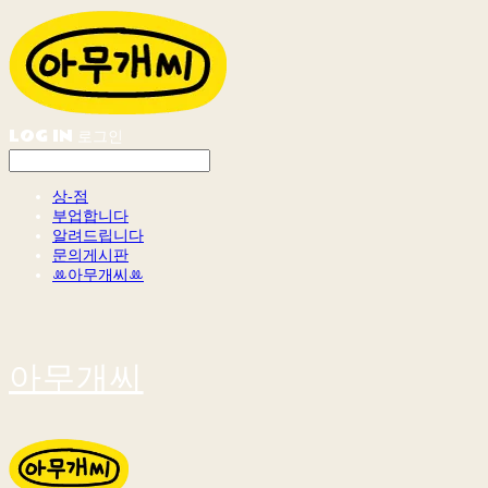
LOG IN
로그인
상-점
부업합니다
알려드립니다
문의게시판
ꔛ아무개씨ꔛ
아무개씨