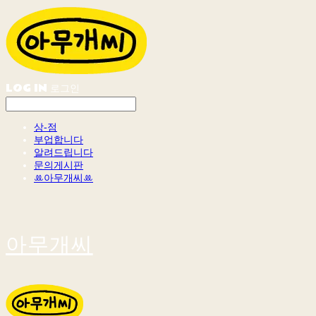
LOG IN
로그인
상-점
부업합니다
알려드립니다
문의게시판
ꔛ아무개씨ꔛ
아무개씨