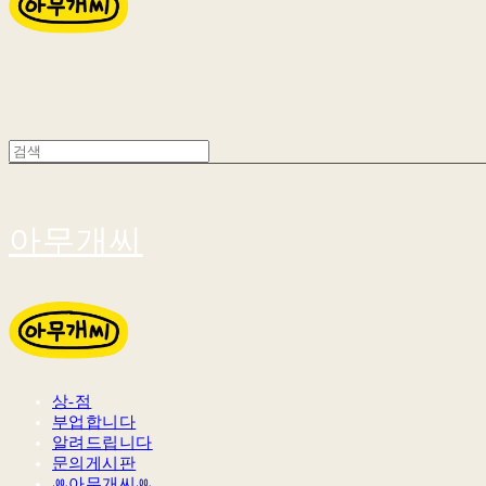
아무개씨
상-점
부업합니다
알려드립니다
문의게시판
ꔛ아무개씨ꔛ