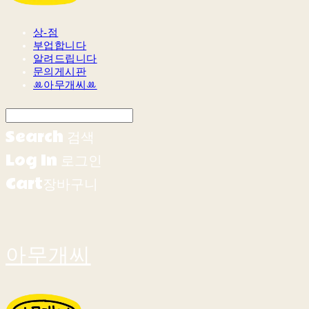
상-점
부업합니다
알려드립니다
문의게시판
ꔛ아무개씨ꔛ
Search
검색
Log In
로그인
Cart
장바구니
아무개씨